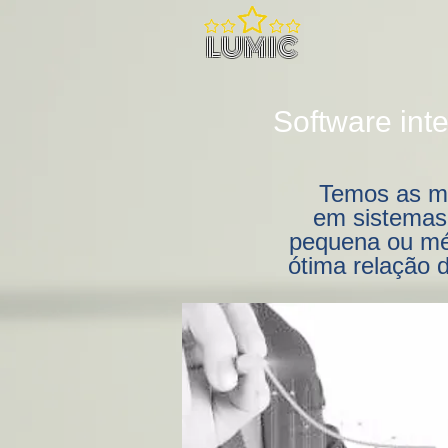
LUMIC
Software int
Temos as m
em
sistemas
pequena ou mé
ótima relação d