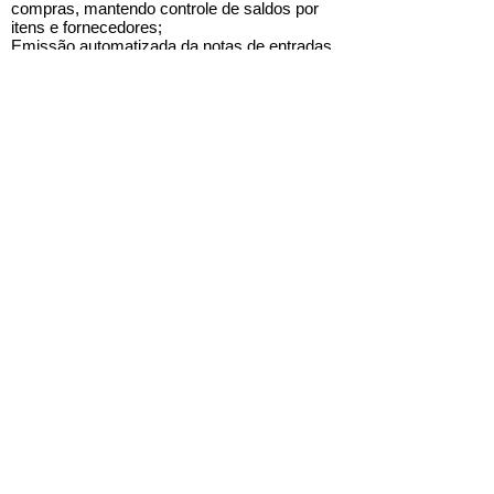
compras, mantendo controle de saldos por
itens e fornecedores;
Emissão automatizada da notas de entradas
e financeiro;
Tabela de preços de compras;
Controle da disponibilidade de estoque de
produtos comprados;
Gerenciamento de materiais por lotes,
validade, grade, número de série e
configurador de produto;
Cálculo automático dos impostos;
Cálculo de preços de custo e médio;
Entrada automática de bens patrimoniais no
módulo Patrimonial
Voltar ao topo
Módulo de Gestão Financeira
Objetivos e Benefícios
Gerar o setor financeiro da empresa com
visões em contas financeiras, contábeis e
gerenciais, permitindo acompanhamento
histórico com síntese financeira ou previsão