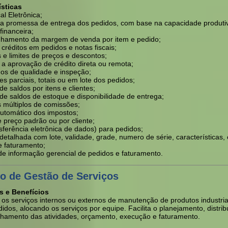
ísticas
al Eletrônica;
da promessa de entrega dos pedidos, com base na capacidade produti
financeira;
amento da margem de venda por item e pedido;
 créditos em pedidos e notas fiscais;
 e limites de preços e descontos;
a aprovação de crédito direta ou remota;
dos de qualidade e inspeção;
es parciais, totais ou em lote dos pedidos;
de saldos por itens e clientes;
de saldos de estoque e disponibilidade de entrega;
s múltiplos de comissões;
automático dos impostos;
 preço padrão ou por cliente;
sferência eletrônica de dados) para pedidos;
etalhada com lote, validade, grade, numero de série, características, 
 faturamento;
de informação gerencial de pedidos e faturamento.
o de Gestão de Serviços
s e Benefícios
 os serviços internos ou externos de manutenção de produtos industria
idos, alocando os serviços por equipe. Facilita o planejamento, distrib
amento das atividades, orçamento, execução e faturamento.