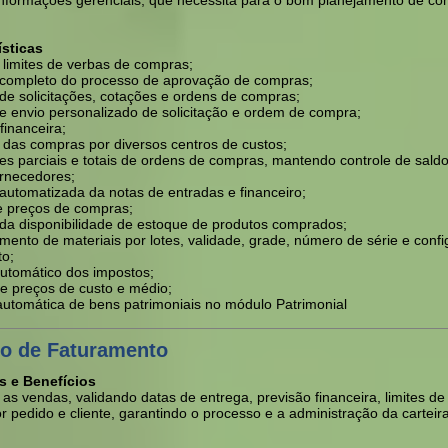
 informações gerenciais, que necessita para o bom planejamento de c
.
ísticas
 limites de verbas de compras;
 completo do processo de aprovação de compras;
de solicitações, cotações e ordens de compras;
 e envio personalizado de solicitação e ordem de compra;
financeira;
 das compras por diversos centros de custos;
es parciais e totais de ordens de compras, mantendo controle de sald
fornecedores;
automatizada da notas de entradas e financeiro;
e preços de compras;
 da disponibilidade de estoque de produtos comprados;
ento de materiais por lotes, validade, grade, número de série e conf
to;
automático dos impostos;
de preços de custo e médio;
automática de bens patrimoniais no módulo Patrimonial
o de Faturamento
s e Benefícios
as vendas, validando datas de entrega, previsão financeira, limites de 
r pedido e cliente, garantindo o processo e a administração da carteir