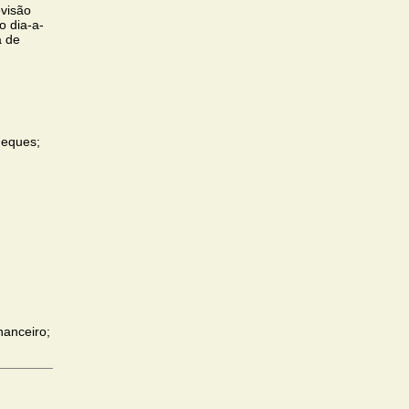
evisão
o dia-a-
a de
heques;
nanceiro;