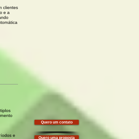
m clientes
o e a
rando
utomática
tiplos
iamento
Quero um contato
ríodos e
Quero uma proposta