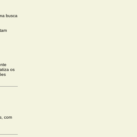
a busca
tam
ente
atiza os
ões
es, com