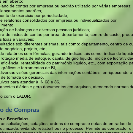
os em aberto;
plano de contas por empresa ou padrão utilizado por várias empresas;
 lançamentos padrões;
ento de exercício por periodicidade;
e relatórios consolidados por empresa ou individualizados por
cimento;
ação de balanços de diversas pessoas jurídicas;
ré-definidos de contas por área, departamento, centro de custo, produt
 fixas e variáveis;
ultados sob diferentes prismas, tais como: departamento, centro de cu
e negócios, projeto, etc.;
e relatórios com fórmulas, gerando índices tais como: índice de liquid
 rotação média de estoque, capital de giro líquido, índice de lucrativida
 eficiência, rentabilidade do patrimônio líquido, etc., com exportação p
, gráficos e ferramentas de BI,
diversas visões gerenciais das informações contábeis, enriquecendo o
 de tomada de decisão,
uivos para atender à IN 68 e 86,
lancetes diários e gera documentos em arquivos, atendendo normas d
ão com o LALUR.
o de Compras
s e Benefícios
 as solicitações, cotações, ordens de compras e notas de entradas de
e otimizada, evitando retrabalhos no processo. Permite ao comprador 