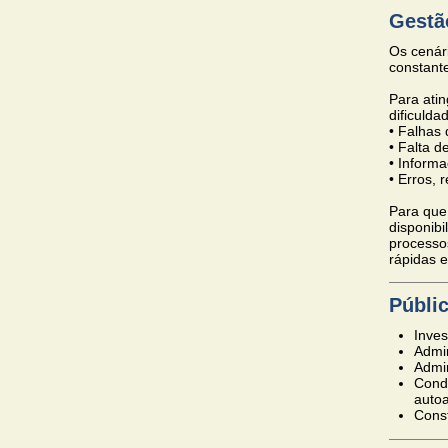
Gestã
Os cenár
constante
Para atin
dificuld
• Falhas
• Falta d
• Informa
• Erros, 
Para que
disponibi
processo
rápidas e
Públi
Inves
Admin
Admin
Condo
autoa
Const