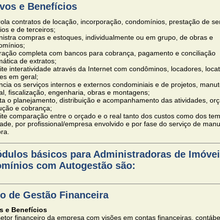
vos e Benefícios
ola contratos de locação, incorporação, condomínios, prestação de se
ios e de terceiros;
istra compras e estoques, individualmente ou em grupo, de obras e
omínios;
gração completa com bancos para cobrança, pagamento e conciliação
ática de extratos;
te interatividade através da Internet com condôminos, locadores, locat
tes em geral;
cia os serviços internos e externos condominiais e de projetos, manu
al, fiscalização, engenharia, obras e montagens;
ita o planejamento, distribuição e acompanhamento das atividades, or
ução e cobrança;
te comparação entre o orçado e o real tanto dos custos como dos tem
dade, por profissional/empresa envolvido e por fase do serviço de man
ra.
dulos básicos para Administradoras de Imóvei
mínios com Autogestão são:
o de Gestão Financeira
s e Benefícios
etor financeiro da empresa com visões em contas financeiras, contábe