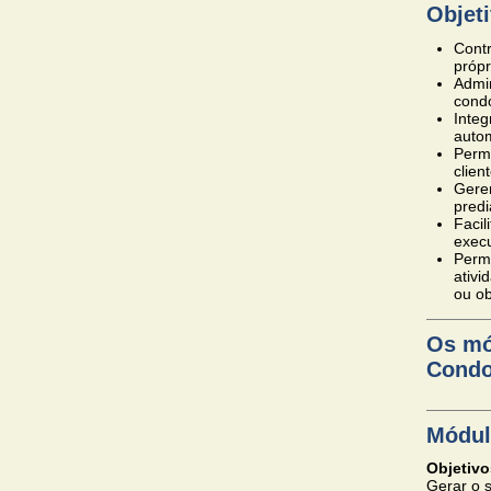
Objeti
Contr
própr
Admin
cond
Inte
autom
Permi
clien
Geren
predi
Facil
exec
Permi
ativi
ou ob
Os mó
Condo
Módul
Objetivo
Gerar o s