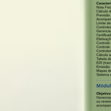
Caracter
Nota Fisc
Cálculo 
Previsão 
Acompanh
Limite de
Controles
Gerencia 
Certifica
Efetivaçõ
Controle 
Controle 
Controle
Cálculo 
Tabela de
EDI (tran
Emissão d
Mapas de
Sistema 
Módul
Objetivo
Gerencia
ou revend
acompanh