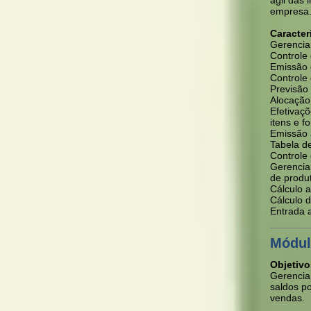
ágil das
empresa
Caracter
Gerencia
Controle
Emissão 
Controle
Previsão 
Alocação
Efetivaçõ
itens e 
Emissão 
Tabela d
Controle
Gerenciam
de produ
Cálculo 
Cálculo 
Entrada 
Módul
Objetivo
Gerencia 
saldos po
vendas.